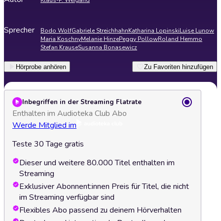
Klaus-P. Weigand
Sprecher
Bodo Wolf
Gabriele Streichhahn
Katharina Lopinski
Luise Lunow
Maria Koschny
Melanie Hinze
Peggy Pollow
Roland Hemmo
Stefan Krause
Susanna Bonasewicz
Hörprobe anhören
Zu Favoriten hinzufügen
Inbegriffen in der Streaming Flatrate
Enthalten im Audioteka Club Abo
Werde Mitglied im
Teste 30 Tage gratis
Dieser und weitere 80.000 Titel enthalten im
Streaming
Exklusiver Abonnent:innen Preis für Titel, die nicht
im Streaming verfügbar sind
Flexibles Abo passend zu deinem Hörverhalten