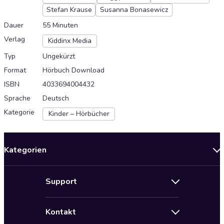
Stefan Krause
Susanna Bonasewicz
Dauer
55 Minuten
Verlag
Kiddinx Media
Typ
Ungekürzt
Format
Hörbuch Download
ISBN
4033694004432
Sprache
Deutsch
Kategorie
Kinder – Hörbücher
Kategorien
Neuerscheinungen
Support
Angebote
Hilfe
Bestseller Audiobooks
Kontakt
Audioteka Nutzungsbedingungen
Bildung und Wissen