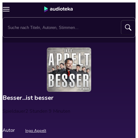
Besser...ist besser
Spieldauer
2 Stunden 9 Minuten
Autor
Ingo Appelt