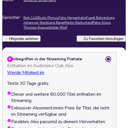
Susanne Schürmann
Sprecher
Bert Cöll
Bodo Primus
Felix Hergenhahn
Frank Bahrenberg
Johannes Steck
Lena Beyer
Martin Baltscheid
Petra Glunz
Thomas Krause
Volker Wolf
Hörprobe anhören
Zu Favoriten hinzufügen
Inbegriffen in der Streaming Flatrate
Enthalten im Audioteka Club Abo
Werde Mitglied im
Teste 30 Tage gratis
Dieser und weitere 80.000 Titel enthalten im
Streaming
Exklusiver Abonnent:innen Preis für Titel, die nicht
im Streaming verfügbar sind
Flexibles Abo passend zu deinem Hörverhalten