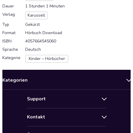
Dauer
1 Stunden 1 Minuten
Verlag
Karussell
Typ
Gekürzt
Format
Hörbuch Download
ISBN
4057664545060
Sprache
Deutsch
Kategorie
Kinder – Hörbücher
Kategorien
Neuerscheinungen
Support
Angebote
Hilfe
Bestseller Audiobooks
Kontakt
Audioteka Nutzungsbedingungen
Bildung und Wissen
Impressum
AGB für Audioteka Abo