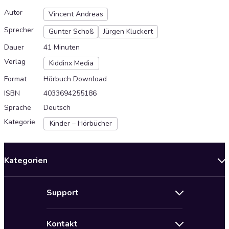
Autor
Vincent Andreas
Sprecher
Gunter Schoß
Jürgen Kluckert
Dauer
41 Minuten
Verlag
Kiddinx Media
Format
Hörbuch Download
ISBN
4033694255186
Sprache
Deutsch
Kategorie
Kinder – Hörbücher
Kategorien
Neuerscheinungen
Support
Angebote
Hilfe
Bestseller Audiobooks
Kontakt