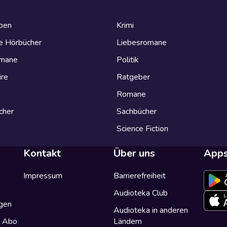
eben
Krimi
e Hörbücher
Liebesromane
omane
Politik
ire
Ratgeber
Romane
cher
Sachbücher
Science Fiction
Kontakt
Über uns
App
Impressum
Barrierefreiheit
Audioteka Club
gen
Audioteka in anderen
a Abo
Ländern