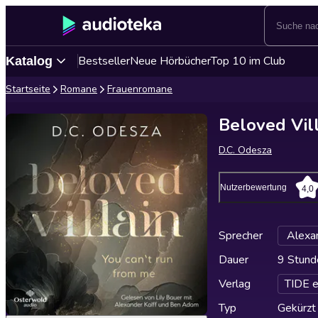
Bestseller
Neue Hörbücher
Top 10 im Club
Katalog
Startseite
Romane
Frauenromane
Beloved Vill
D.C. Odesza
Nutzerbewertung
4,0
Sprecher
Alexan
Dauer
9 Stund
Verlag
TIDE e
Typ
Gekürzt