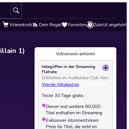
Warenkorb
Dein Regal
Favoriten
Zuletzt angehört
llain 1)
Vollversion anhören
Inbegriffen in der Streaming
Flatrate
Enthalten im Audioteka Club Abo
Werde Mitglied im
Teste 30 Tage gratis
Dieser und weitere 80.000
Titel enthalten im Streaming
Exklusiver Abonnent:innen
Preis für Titel, die nicht im