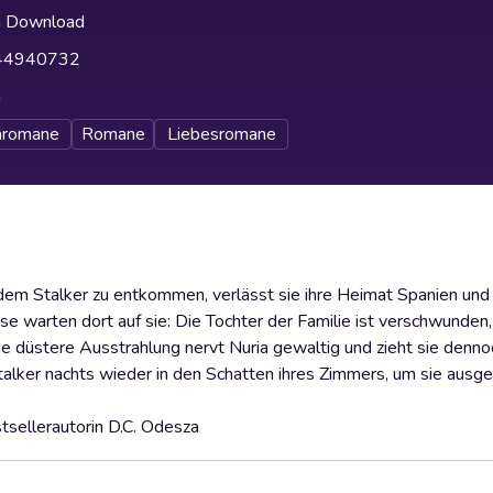
h Download
44940732
h
nromane
Romane
Liebesromane
em Stalker zu entkommen, verlässt sie ihre Heimat Spanien und 
se warten dort auf sie: Die Tochter der Familie ist verschwunden,
ine düstere Ausstrahlung nervt Nuria gewaltig und zieht sie denno
 Stalker nachts wieder in den Schatten ihres Zimmers, um sie ausg
ellerautorin D.C. Odesza