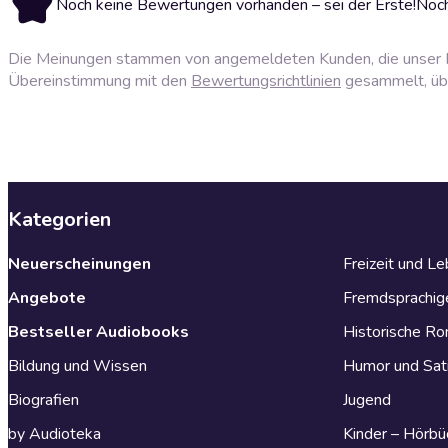
Noch keine Bewertungen vorhanden – sei der Erste!
Noch
Die Meinungen stammen von angemeldeten Kunden, die unser P
Übereinstimmung mit den
Bewertungsrichtlinien
gesammelt, über
Kategorien
Neuerscheinungen
Freizeit und L
Angebote
Fremdsprachig
Bestseller Audiobooks
Historische R
Bildung und Wissen
Humor und Sat
Biografien
Jugend
by Audioteka
Kinder – Hörbü