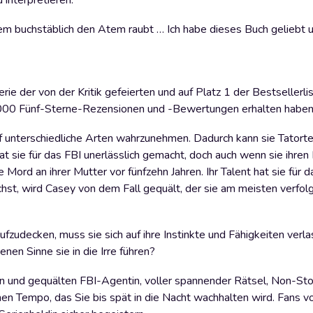
 interpretieren.
nem buchstäblich den Atem raubt … Ich habe dieses Buch geliebt 
ie der von der Kritik gefeierten und auf Platz 1 der Bestsellerl
2.000 Fünf-Sterne-Rezensionen und -Bewertungen erhalten haben
uf unterschiedliche Arten wahrzunehmen. Dadurch kann sie Tatort
hat sie für das FBI unerlässlich gemacht, doch auch wenn sie ihren
Mord an ihrer Mutter vor fünfzehn Jahren. Ihr Talent hat sie für d
t, wird Casey von dem Fall gequält, der sie am meisten verfolgt
zudecken, muss sie sich auf ihre Instinkte und Fähigkeiten verl
en Sinne sie in die Irre führen?
n und gequälten FBI-Agentin, voller spannender Rätsel, Non-Sto
n Tempo, das Sie bis spät in die Nacht wachhalten wird. Fans v