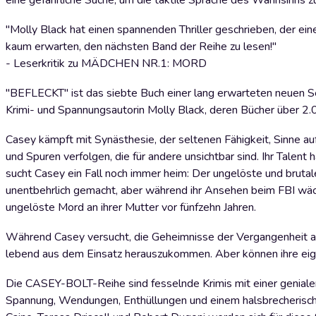
eine gefährliche Suche, um die taktile Sprache des Wahnsinns zu
"Molly Black hat einen spannenden Thriller geschrieben, der ei
kaum erwarten, den nächsten Band der Reihe zu lesen!"
- Leserkritik zu MÄDCHEN NR.1: MORD
"BEFLECKT" ist das siebte Buch einer lang erwarteten neuen Ser
Krimi- und Spannungsautorin Molly Black, deren Bücher über 
Casey kämpft mit Synästhesie, der seltenen Fähigkeit, Sinne a
und Spuren verfolgen, die für andere unsichtbar sind. Ihr Talent 
sucht Casey ein Fall noch immer heim: Der ungelöste und brutale 
unentbehrlich gemacht, aber während ihr Ansehen beim FBI wächs
ungelöste Mord an ihrer Mutter vor fünfzehn Jahren.
Während Casey versucht, die Geheimnisse der Vergangenheit auf
lebend aus dem Einsatz herauszukommen. Aber können ihre eigen
Die CASEY-BOLT-Reihe sind fesselnde Krimis mit einer geniale
Spannung, Wendungen, Enthüllungen und einem halsbrecherische