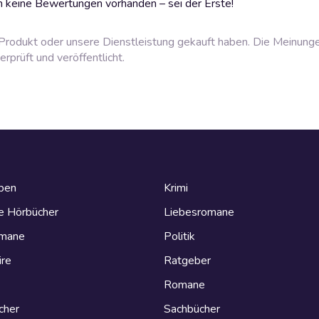
 keine Bewertungen vorhanden – sei der Erste!
rodukt oder unsere Dienstleistung gekauft haben. Die Meinung
prüft und veröffentlicht.
eben
Krimi
e Hörbücher
Liebesromane
omane
Politik
ire
Ratgeber
Romane
cher
Sachbücher