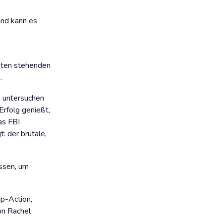
und kann es
isten stehenden
.
e untersuchen
 Erfolg genießt,
as FBI
: der brutale,
assen, um
p-Action,
on Rachel