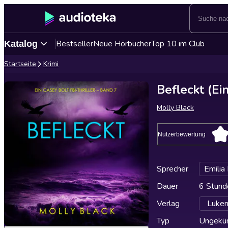
Bestseller
Neue Hörbücher
Top 10 im Club
Katalog
Startseite
Krimi
Befleckt (Ei
Molly Black
Nutzerbewertung
Sprecher
Emilia
Dauer
6 Stund
Verlag
Lukem
Typ
Ungekür