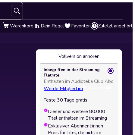
Warenkorb
Dein Regal
Favoriten
Zuletzt angehört
Vollversion anhören
Inbegriffen in der Streaming
Flatrate
Enthalten im Audioteka Club Abo
Werde Mitglied im
Teste 30 Tage gratis
Dieser und weitere 80.000
Titel enthalten im Streaming
Exklusiver Abonnent:innen
Preis für Titel, die nicht im