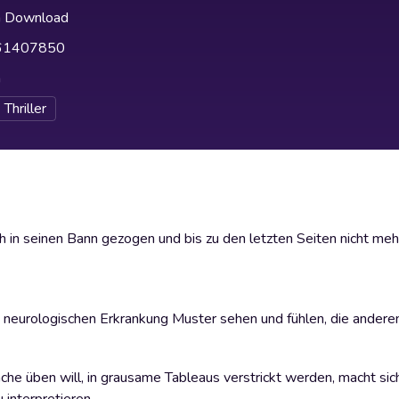
h Download
61407850
h
Thriller
 in seinen Bann gezogen und bis zu den letzten Seiten nicht mehr
n neurologischen Erkrankung Muster sehen und fühlen, die ander
he üben will, in grausame Tableaus verstrickt werden, macht sic