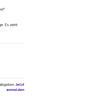
en!"
e. Es zieht
 abgeben.
Jetzt
anmelden