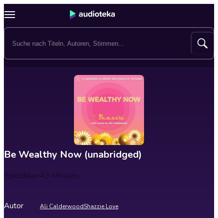
Be Wealthy Now (unabridged)
Spieldauer
43 Minuten
Autor
Ali Calderwood
Shazzie Love