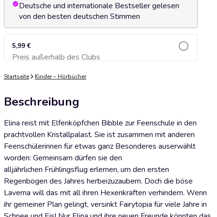
Deutsche und internationale Bestseller gelesen
von den besten deutschen Stimmen
5,99 €
Preis außerhalb des Clubs
Zum Warenkorb hinzufügen
Startseite
Kinder – Hörbücher
Beschreibung
Elina reist mit Elfenköpfchen Bibble zur Feenschule in den
prachtvollen Kristallpalast. Sie ist zusammen mit anderen
Feenschülerinnen für etwas ganz Besonderes auserwählt
worden: Gemeinsam dürfen sie den
alljährlichen Frühlingsflug erlernen, um den ersten
Regenbogen des Jahres herbeizuzaubern. Doch die böse
Laverna will das mit all ihren Hexenkräften verhindern. Wenn
ihr gemeiner Plan gelingt, versinkt Fairytopia für viele Jahre in
Schnee und Eis! Nur Elina und ihre neuen Freunde könnten das