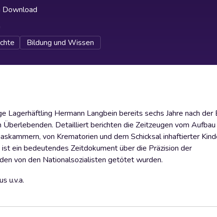
h Download
h
chte
Bildung und Wissen
ge Lagerhäftling Hermann Langbein bereits sechs Jahre nach der 
n Überlebenden. Detailliert berichten die Zeitzeugen vom Aufbau
 Gaskammern, von Krematorien und dem Schicksal inhaftierter Kind
 ist ein bedeutendes Zeitdokument über die Präzision der
den von den Nationalsozialisten getötet wurden.
s u.v.a.