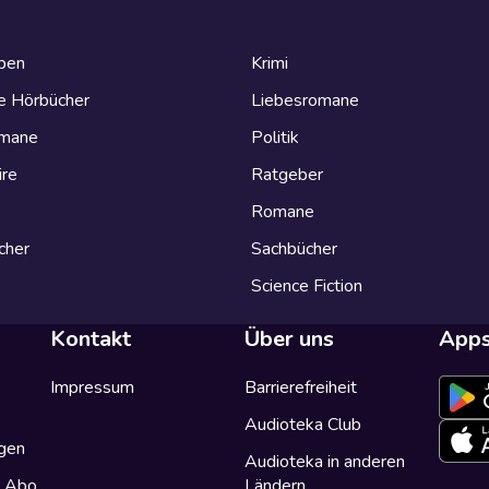
eben
Krimi
e Hörbücher
Liebesromane
omane
Politik
ire
Ratgeber
Romane
cher
Sachbücher
Science Fiction
Kontakt
Über uns
App
Impressum
Barrierefreiheit
Audioteka Club
gen
Audioteka in anderen
a Abo
Ländern