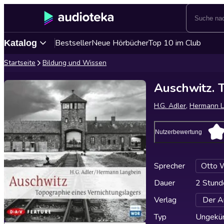
Bestseller
Neue Hörbücher
Top 10 im Club
Katalog
Startseite
Bildung und Wissen
Auschwitz. 
H.G. Adler
,
Hermann L
Nutzerbewertung
Sprecher
Otto 
Dauer
2 Stund
Verlag
Der A
Typ
Ungekür