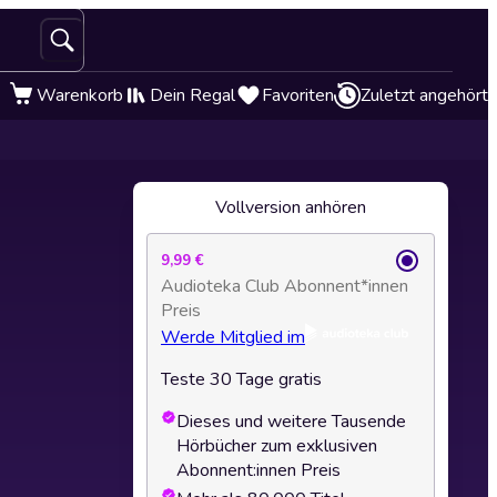
Warenkorb
Dein Regal
Favoriten
Zuletzt angehört
Vollversion anhören
9,99 €
Audioteka Club Abonnent*innen
Preis
Werde Mitglied im
Teste 30 Tage gratis
Dieses und weitere Tausende
Hörbücher zum exklusiven
Abonnent:innen Preis