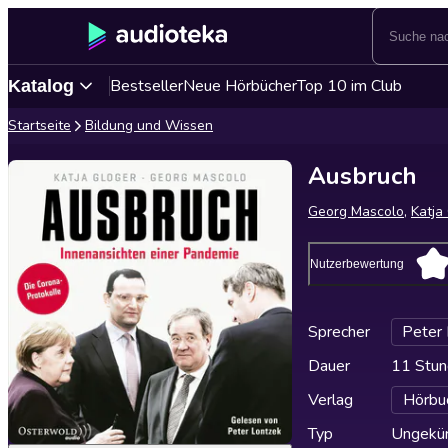
Bestseller
Neue Hörbücher
Top 10 im Club
Katalog
Startseite
Bildung und Wissen
Ausbruch
Georg Mascolo
,
Katja
Nutzerbewertung
Sprecher
Peter
Dauer
11 Stun
Verlag
Hörbu
Typ
Ungekür