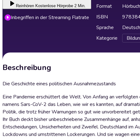
Format
Hörbuc
Reinhören
Kostenlose Hörprobe 2 Min.
ISBN
97838
Inbegriffen in der Streaming Flatrate
Sprache
Deutsc
Kategorie
Bildu
Beschreibung
Die Geschichte eines politischen Ausnahmezustands
Eine Pandemie erschüttert die Welt. Von Anfang an verfolgten d
namens Sars-CoV-2 das Leben, wie wir es kannten, auf dramatis
Politik, die trotz früher Warnungen so gut wie unvorbereitet ge
Ihr Buch deckt bisher unbeschriebene Zusammenhänge auf, anh
Entscheidungen, Unsicher­heiten und Zweifel. Deutschland im A
Lockdowns und umstrittenen Lockerungen. Und sie wagen einen Bl