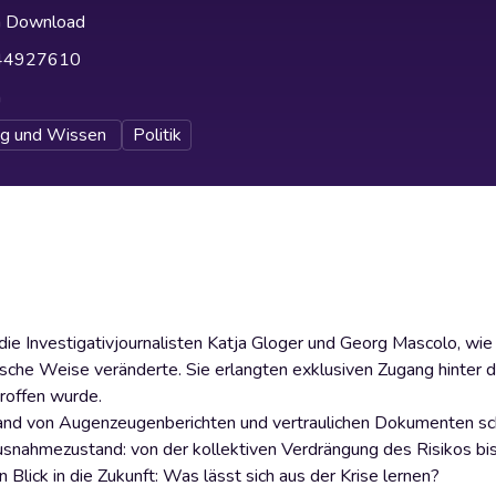
h Download
44927610
h
ng und Wissen
Politik
ie Investigativjournalisten Katja Gloger und Georg Mascolo, wie 
che Weise veränderte. Sie erlangten exklusiven Zugang hinter d
troffen wurde.
and von Augenzeugenberichten und vertraulichen Dokumenten sch
usnahmezustand: von der kollektiven Verdrängung des Risikos bis
ick in die Zukunft: Was lässt sich aus der Krise lernen?