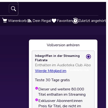
Warenkorb
Dein Regal
Favoriten
Zuletzt angehört
Vollversion anhören
Inbegriffen in der Streaming
Flatrate
Enthalten im Audioteka Club Abo
Werde Mitglied im
Teste 30 Tage gratis
Dieser und weitere 80.000
Titel enthalten im Streaming
Exklusiver Abonnent:innen
Preis für Titel, die nicht im