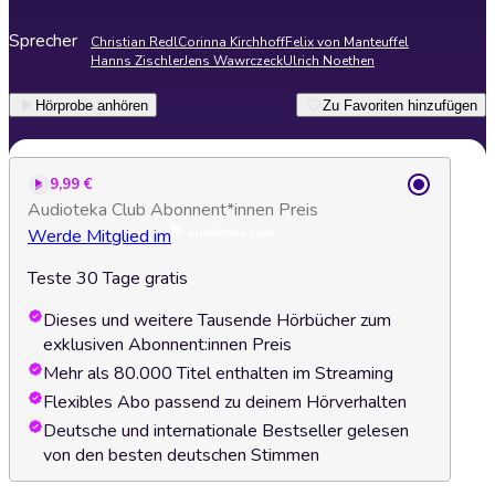
Sprecher
Christian Redl
Corinna Kirchhoff
Felix von Manteuffel
Hanns Zischler
Jens Wawrczeck
Ulrich Noethen
Hörprobe anhören
Zu Favoriten hinzufügen
9,99 €
Audioteka Club Abonnent*innen Preis
Werde Mitglied im
Teste 30 Tage gratis
Dieses und weitere Tausende Hörbücher zum
exklusiven Abonnent:innen Preis
Mehr als 80.000 Titel enthalten im Streaming
Flexibles Abo passend zu deinem Hörverhalten
Deutsche und internationale Bestseller gelesen
von den besten deutschen Stimmen