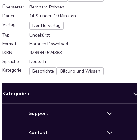
Übersetzer
Bernhard Robben
Dauer
14 Stunden 10 Minuten
Verlag
Der Hörverlag
Typ
Ungekürzt
Format
Hörbuch Download
ISBN
9783844524383
Sprache
Deutsch
Kategorie
Geschichte
Bildung und Wissen
Kategorien
Neuerscheinungen
Support
Angebote
Hilfe
Bestseller Audiobooks
Kontakt
Audioteka Nutzungsbedingungen
Bildung und Wissen