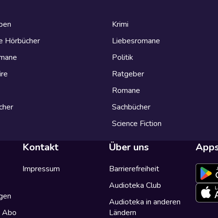
eben
Krimi
e Hörbücher
Liebesromane
omane
Politik
ire
Ratgeber
Romane
cher
Sachbücher
Science Fiction
Kontakt
Über uns
App
Impressum
Barrierefreiheit
Audioteka Club
gen
Audioteka in anderen
a Abo
Ländern