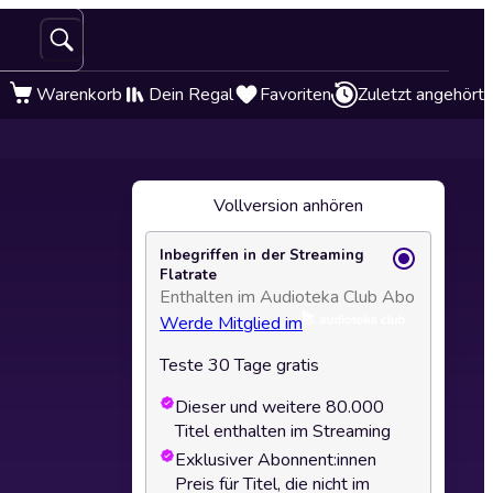
Warenkorb
Dein Regal
Favoriten
Zuletzt angehört
Vollversion anhören
Inbegriffen in der Streaming
Flatrate
Enthalten im Audioteka Club Abo
Werde Mitglied im
Teste 30 Tage gratis
Dieser und weitere 80.000
Titel enthalten im Streaming
Exklusiver Abonnent:innen
Preis für Titel, die nicht im