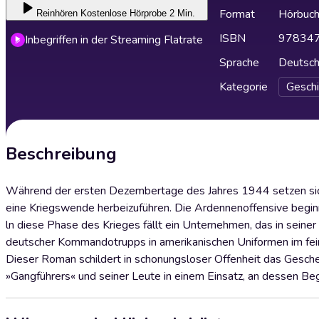
Format
Hörbuc
Reinhören
Kostenlose Hörprobe 2 Min.
ISBN
97834
Inbegriffen in der Streaming Flatrate
Sprache
Deutsc
Kategorie
Geschi
Beschreibung
Während der ersten Dezembertage des Jahres 1944 setzen sic
eine Kriegswende herbeizuführen. Die Ardennenoffensive begin
ln diese Phase des Krieges fällt ein Unternehmen, das in seiner
deutscher Kommandotrupps in amerikanischen Uniformen im fein
Dieser Roman schildert in schonungsloser Offenheit das Gesche
»Gangführers« und seiner Leute in einem Einsatz, an dessen B