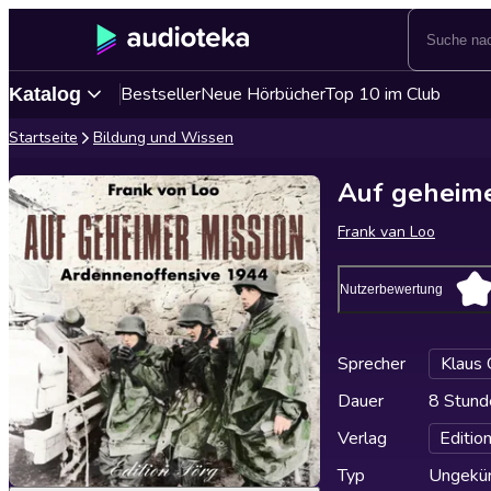
Bestseller
Neue Hörbücher
Top 10 im Club
Katalog
Startseite
Bildung und Wissen
Auf geheime
Frank van Loo
Nutzerbewertung
Sprecher
Klaus 
Dauer
8 Stund
Verlag
Editio
Typ
Ungekür