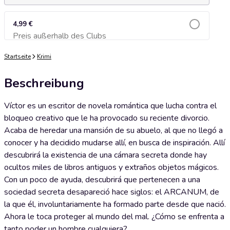
4,99 €
Preis außerhalb des Clubs
Zum Warenkorb hinzufügen
Startseite
Krimi
Beschreibung
Víctor es un escritor de novela romántica que lucha contra el
bloqueo creativo que le ha provocado su reciente divorcio.
Acaba de heredar una mansión de su abuelo, al que no llegó a
conocer y ha decidido mudarse allí, en busca de inspiración. Allí
descubrirá la existencia de una cámara secreta donde hay
ocultos miles de libros antiguos y extraños objetos mágicos.
Con un poco de ayuda, descubrirá que pertenecen a una
sociedad secreta desapareció hace siglos: el ARCANUM, de
la que él, involuntariamente ha formado parte desde que nació.
Ahora le toca proteger al mundo del mal. ¿Cómo se enfrenta a
tanto poder un hombre cualquiera?