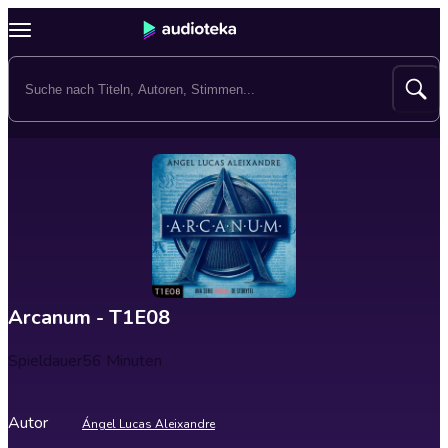
Arcanum - T1E08
Spieldauer
56 Minuten
Autor
Ángel Lucas Aleixandre