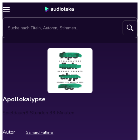
Apollokalypse
Spieldauer
9 Stunden 39 Minuten
Autor
Gerhard Falkner