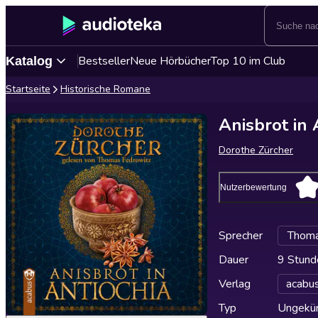
Bestseller
Neue Hörbücher
Top 10 im Club
Katalog
Startseite
Historische Romane
Anisbrot in 
Dorothe Zürcher
Nutzerbewertung
Sprecher
Thoma
Dauer
9 Stund
Verlag
acabus
Typ
Ungekür