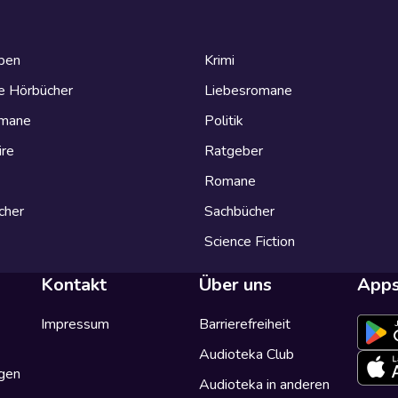
eben
Krimi
e Hörbücher
Liebesromane
omane
Politik
ire
Ratgeber
Romane
cher
Sachbücher
Science Fiction
Kontakt
Über uns
App
Impressum
Barrierefreiheit
Audioteka Club
gen
Audioteka in anderen