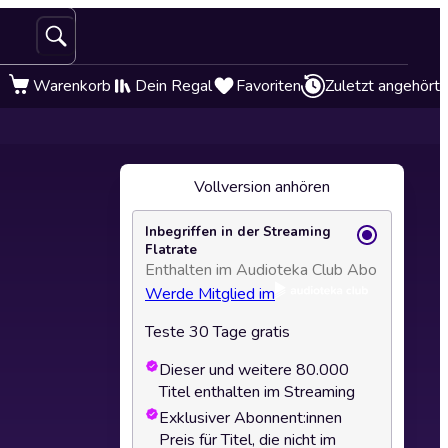
Warenkorb
Dein Regal
Favoriten
Zuletzt angehört
Vollversion anhören
Inbegriffen in der Streaming
Flatrate
Enthalten im Audioteka Club Abo
Werde Mitglied im
Teste 30 Tage gratis
Dieser und weitere 80.000
Titel enthalten im Streaming
Exklusiver Abonnent:innen
Preis für Titel, die nicht im