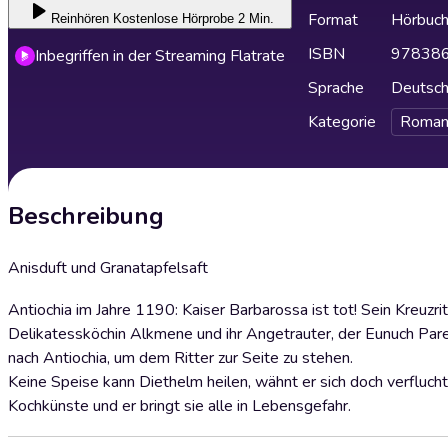
Format
Hörbuc
Reinhören
Kostenlose Hörprobe 2 Min.
ISBN
97838
Inbegriffen in der Streaming Flatrate
Sprache
Deutsc
Kategorie
Roman
Beschreibung
Anisduft und Granatapfelsaft
Antiochia im Jahre 1190: Kaiser Barbarossa ist tot! Sein Kreuzr
Delikatessköchin Alkmene und ihr Angetrauter, der Eunuch Pa
nach Antiochia, um dem Ritter zur Seite zu stehen.
Keine Speise kann Diethelm heilen, wähnt er sich doch verfluc
Kochkünste und er bringt sie alle in Lebensgefahr.