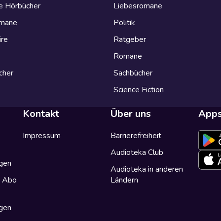
e Hörbücher
Liebesromane
omane
Politik
ire
Ratgeber
Romane
cher
Sachbücher
Science Fiction
Kontakt
Über uns
App
Impressum
Barrierefreiheit
Audioteka Club
gen
Audioteka in anderen
a Abo
Ländern
gen