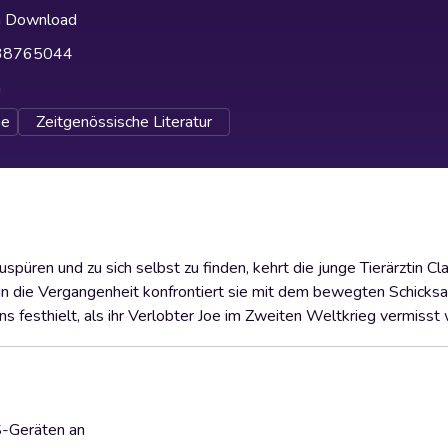
h Download
38765044
h
e
Zeitgenössische Literatur
en und zu sich selbst zu finden, kehrt die junge Tierärztin Clai
 in die Vergangenheit konfrontiert sie mit dem bewegten Schicksal
ns festhielt, als ihr Verlobter Joe im Zweiten Weltkrieg vermisst 
S-Geräten an