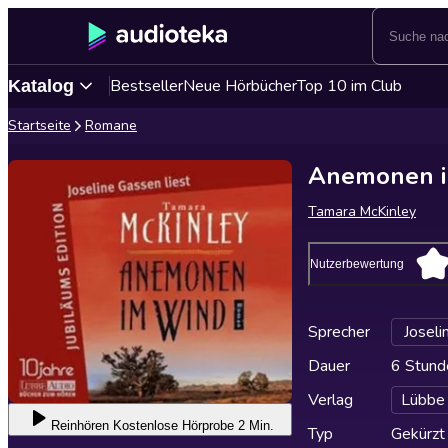
Bestseller
Neue Hörbücher
Top 10 im Club
Katalog
Startseite
Romane
Anemonen 
Tamara McKinley
Nutzerbewertung
Sprecher
Josel
Dauer
6 Stund
Verlag
Lübbe
Reinhören
Kostenlose Hörprobe 2 Min.
Typ
Gekürzt