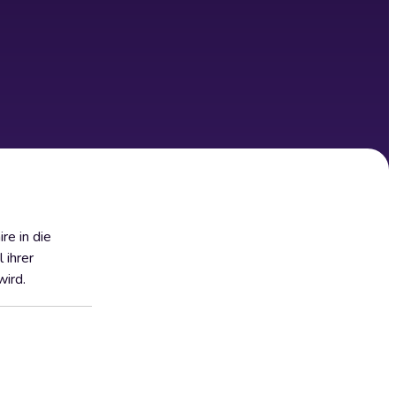
re in die
 ihrer
wird.