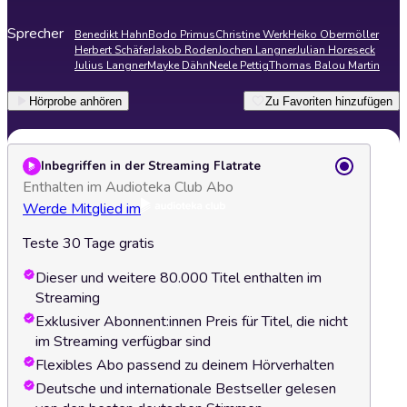
Sprecher
Benedikt Hahn
Bodo Primus
Christine Werk
Heiko Obermöller
Herbert Schäfer
Jakob Roden
Jochen Langner
Julian Horeseck
Julius Langner
Mayke Dähn
Neele Pettig
Thomas Balou Martin
Hörprobe anhören
Zu Favoriten hinzufügen
Inbegriffen in der Streaming Flatrate
Enthalten im Audioteka Club Abo
Werde Mitglied im
Teste 30 Tage gratis
Dieser und weitere 80.000 Titel enthalten im
Streaming
Exklusiver Abonnent:innen Preis für Titel, die nicht
im Streaming verfügbar sind
Flexibles Abo passend zu deinem Hörverhalten
Deutsche und internationale Bestseller gelesen