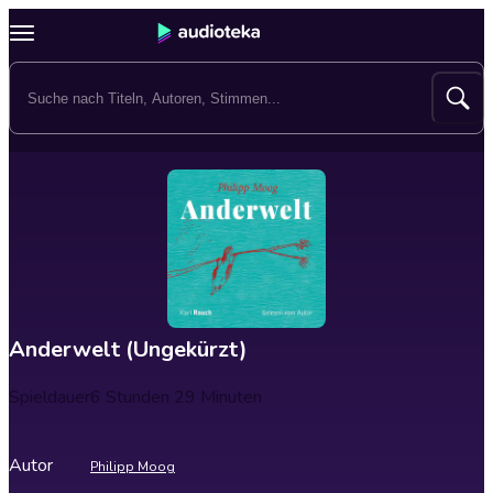
Anderwelt (Ungekürzt)
Spieldauer
6 Stunden 29 Minuten
Autor
Philipp Moog