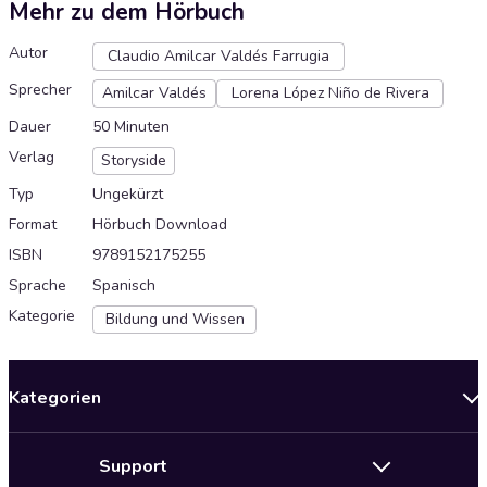
Mehr zu dem Hörbuch
Autor
Claudio Amilcar Valdés Farrugia
Sprecher
Amilcar Valdés
Lorena López Niño de Rivera
Dauer
50 Minuten
Verlag
Storyside
Typ
Ungekürzt
Format
Hörbuch Download
ISBN
9789152175255
Sprache
Spanisch
Kategorie
Bildung und Wissen
Kategorien
Neuerscheinungen
Support
Angebote