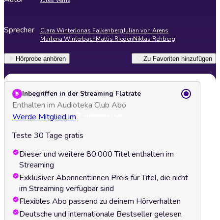
Jules Verne
Sprecher
Clara Winter
Jonas Falkenberg
Julian von Arens
Marlena Winterbach
Mattis Rieden
Niklas Rehberg
Hörprobe anhören
Zu Favoriten hinzufügen
Inbegriffen in der Streaming Flatrate
Enthalten im Audioteka Club Abo
Werde Mitglied im
Teste 30 Tage gratis
Dieser und weitere 80.000 Titel enthalten im
Streaming
Exklusiver Abonnent:innen Preis für Titel, die nicht
im Streaming verfügbar sind
Flexibles Abo passend zu deinem Hörverhalten
Deutsche und internationale Bestseller gelesen