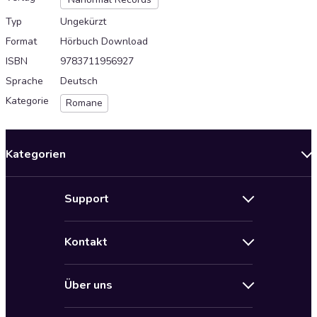
Typ
Ungekürzt
Format
Hörbuch Download
ISBN
9783711956927
Sprache
Deutsch
Kategorie
Romane
Kategorien
Neuerscheinungen
Support
Angebote
Hilfe
Bestseller Audiobooks
Kontakt
Audioteka Nutzungsbedingungen
Bildung und Wissen
Impressum
AGB für Audioteka Abo
Biografien
Über uns
Audioteka Club Nutzungsbedingungen
by Audioteka
Barrierefreiheit