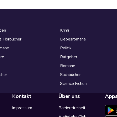
eben
Krimi
e Hörbücher
Liebesromane
omane
Politik
ire
Ratgeber
Romane
cher
Sachbücher
Science Fiction
Kontakt
Über uns
App
Impressum
Barrierefreiheit
Audioteka Club