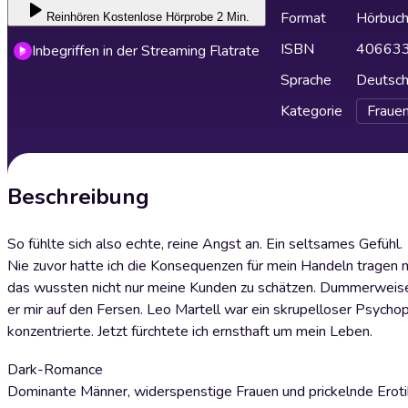
Format
Hörbuc
Reinhören
Kostenlose Hörprobe 2 Min.
ISBN
40663
Inbegriffen in der Streaming Flatrate
Sprache
Deutsc
Kategorie
Fraue
Beschreibung
So fühlte sich also echte, reine Angst an. Ein seltsames Gefühl.
Nie zuvor hatte ich die Konsequenzen für mein Handeln tragen m
das wussten nicht nur meine Kunden zu schätzen. Dummerweise 
er mir auf den Fersen. Leo Martell war ein skrupelloser Psychop
konzentrierte. Jetzt fürchtete ich ernsthaft um mein Leben.
Dark-Romance
Dominante Männer, widerspenstige Frauen und prickelnde Eroti