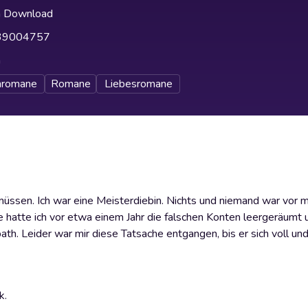
h Download
39004757
h
nromane
Romane
Liebesromane
üssen. Ich war eine Meisterdiebin. Nichts und niemand war vor mi
hatte ich vor etwa einem Jahr die falschen Konten leergeräumt 
ath. Leider war mir diese Tatsache entgangen, bis er sich voll un
k.