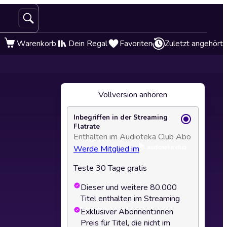
Warenkorb
Dein Regal
Favoriten
Zuletzt angehört
Vollversion anhören
Inbegriffen in der Streaming
Flatrate
Enthalten im Audioteka Club Abo
Werde Mitglied im
Teste 30 Tage gratis
Dieser und weitere 80.000
Titel enthalten im Streaming
Exklusiver Abonnent:innen
Preis für Titel, die nicht im