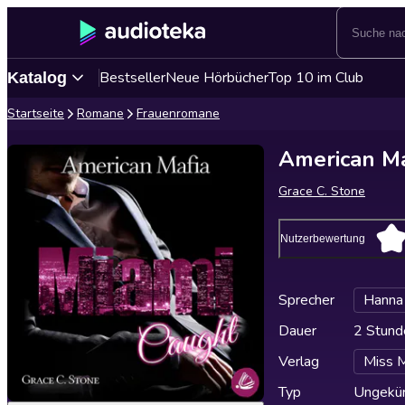
Bestseller
Neue Hörbücher
Top 10 im Club
Katalog
Startseite
Romane
Frauenromane
American Ma
Grace C. Stone
Nutzerbewertung
Sprecher
Hanna 
Dauer
2 Stund
Verlag
Miss 
Typ
Ungekür