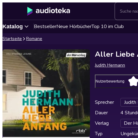
Bestseller
Neue Hörbücher
Top 10 im Club
Katalog
Startseite
Romane
Aller Liebe
Judith Hermann
Nutzerbewertung
Sprecher
Judith
Dauer
4 Stund
Verlag
Der Hö
Typ
Ungekür