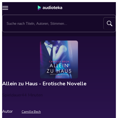
Allein zu Haus - Erotische Novelle
Spieldauer
44 Minuten
Autor
Camille Bech