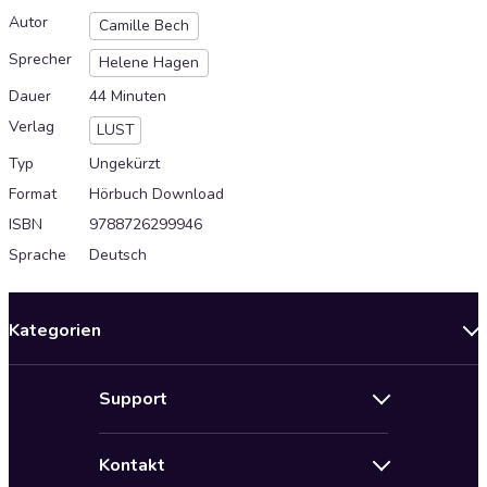
Autor
Camille Bech
Sprecher
Helene Hagen
Dauer
44 Minuten
Verlag
LUST
Typ
Ungekürzt
Format
Hörbuch Download
ISBN
9788726299946
Sprache
Deutsch
Kategorien
Neuerscheinungen
Support
Angebote
Hilfe
Bestseller Audiobooks
Kontakt
Audioteka Nutzungsbedingungen