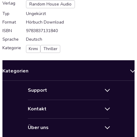
Verlag
Random House Audio
Typ
Ungekürzt
Format
Hörbuch Download
ISBN
9783837131840
Sprache
Deutsch
Kategorie
Krimi
Thriller
Kategorien
Neuerscheinungen
Support
Angebote
Hilfe
Bestseller Audiobooks
Kontakt
Audioteka Nutzungsbedingungen
Bildung und Wissen
Impressum
AGB für Audioteka Abo
Biografien
Über uns
Audioteka Club Nutzungsbedingungen
by Audioteka