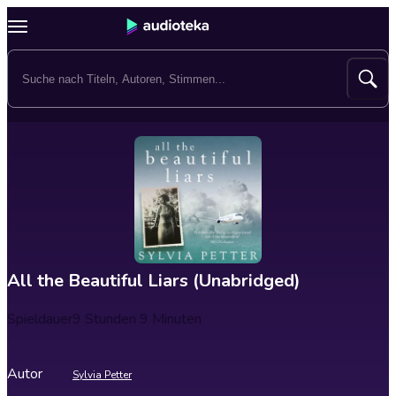
All the Beautiful Liars (Unabridged)
Spieldauer
9 Stunden 9 Minuten
Autor
Sylvia Petter