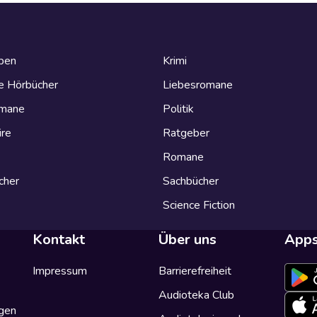
eben
Krimi
e Hörbücher
Liebesromane
omane
Politik
ire
Ratgeber
Romane
cher
Sachbücher
Science Fiction
Kontakt
Über uns
App
Impressum
Barrierefreiheit
Audioteka Club
gen