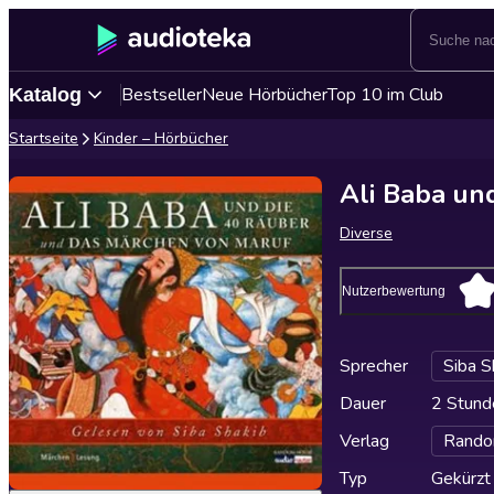
Bestseller
Neue Hörbücher
Top 10 im Club
Katalog
Startseite
Kinder – Hörbücher
Ali Baba un
Diverse
Nutzerbewertung
Sprecher
Siba S
Dauer
2 Stund
Verlag
Rando
Typ
Gekürzt