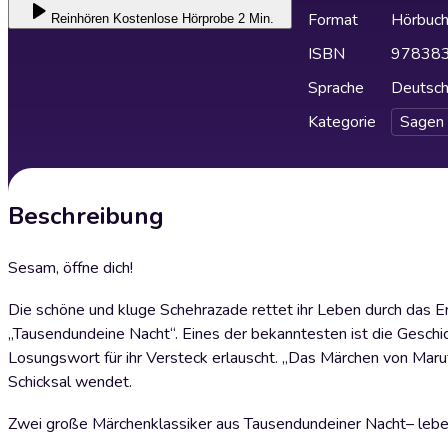
Format
Hörbuc
Reinhören
Kostenlose Hörprobe 2 Min.
ISBN
97838
Sprache
Deutsc
Kategorie
Sagen
Beschreibung
Sesam, öffne dich!
Die schöne und kluge Schehrazade rettet ihr Leben durch das 
„Tausendundeine Nacht“. Eines der bekanntesten ist die Geschi
Losungswort für ihr Versteck erlauscht. „Das Märchen von Maruf
Schicksal wendet.
Zwei große Märchenklassiker aus Tausendundeiner Nacht– lebe