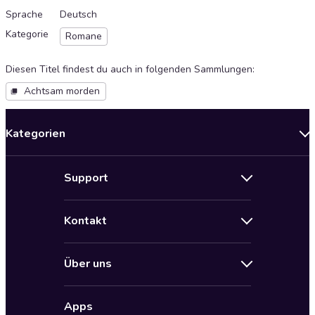
Sprache
Deutsch
Kategorie
Romane
Diesen Titel findest du auch in folgenden Sammlungen
:
Achtsam morden
Kategorien
Neuerscheinungen
Support
Angebote
Hilfe
Bestseller Audiobooks
Kontakt
Audioteka Nutzungsbedingungen
Bildung und Wissen
Impressum
AGB für Audioteka Abo
Biografien
Über uns
Audioteka Club Nutzungsbedingungen
by Audioteka
Barrierefreiheit
Datenschutzbestimmungen
Fantasy
Apps