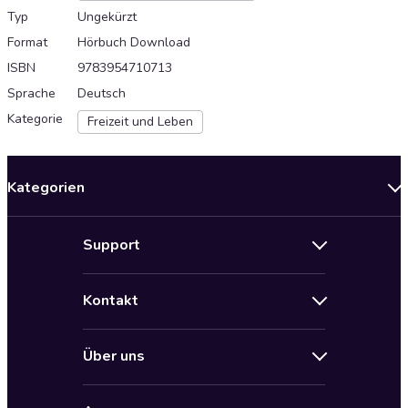
Typ
Ungekürzt
Format
Hörbuch Download
ISBN
9783954710713
Sprache
Deutsch
Kategorie
Freizeit und Leben
Kategorien
Neuerscheinungen
Support
Angebote
Hilfe
Bestseller Audiobooks
Kontakt
Audioteka Nutzungsbedingungen
Bildung und Wissen
Impressum
AGB für Audioteka Abo
Biografien
Über uns
Audioteka Club Nutzungsbedingungen
by Audioteka
Barrierefreiheit
Datenschutzbestimmungen