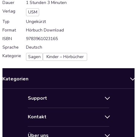
Dauer
1 Stunden 3 Minuten
Verlag
USM
Typ
Ungekürzt
Format
Hörbuch Download
ISBN
9783961023165
Sprache
Deutsch
Kategorie
Sagen
Kinder – Hörbücher
Kategorien
Neuerscheinungen
Support
Angebote
Hilfe
Bestseller Audiobooks
Kontakt
Audioteka Nutzungsbedingungen
Bildung und Wissen
Impressum
AGB für Audioteka Abo
Biografien
Über uns