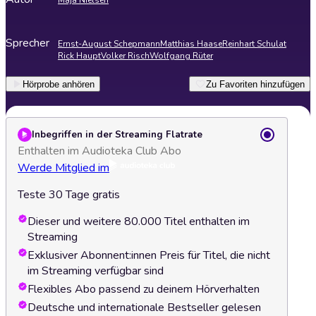
Maja Nielsen
Sprecher
Ernst-August Schepmann
Matthias Haase
Reinhart Schulat
Rick Haupt
Volker Risch
Wolfgang Rüter
Hörprobe anhören
Zu Favoriten hinzufügen
Inbegriffen in der Streaming Flatrate
Enthalten im Audioteka Club Abo
Werde Mitglied im
Teste 30 Tage gratis
Dieser und weitere 80.000 Titel enthalten im
Streaming
Exklusiver Abonnent:innen Preis für Titel, die nicht
im Streaming verfügbar sind
Flexibles Abo passend zu deinem Hörverhalten
Deutsche und internationale Bestseller gelesen