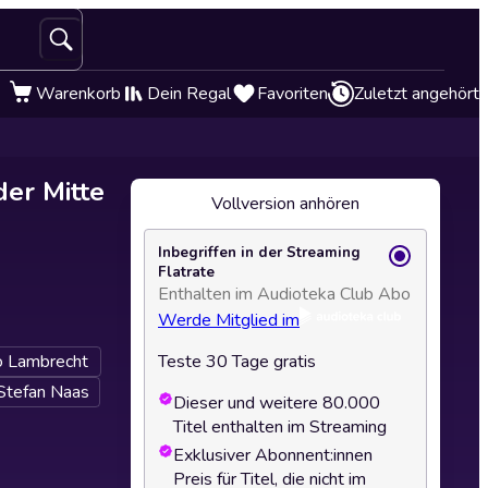
Warenkorb
Dein Regal
Favoriten
Zuletzt angehört
der Mitte
Vollversion anhören
Inbegriffen in der Streaming
Flatrate
Enthalten im Audioteka Club Abo
Werde Mitglied im
o Lambrecht
Teste 30 Tage gratis
Stefan Naas
Dieser und weitere 80.000
Titel enthalten im Streaming
Exklusiver Abonnent:innen
Preis für Titel, die nicht im