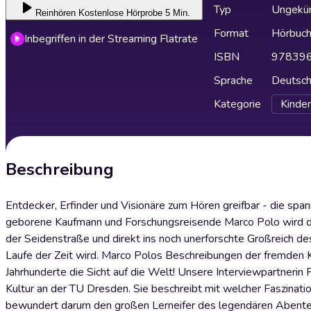
Typ
Ungekür
Reinhören
Kostenlose Hörprobe 5 Min.
Format
Hörbuc
Inbegriffen in der Streaming Flatrate
ISBN
97839
Sprache
Deutsc
Kategorie
Kinder
Beschreibung
Entdecker, Erfinder und Visionäre zum Hören greifbar - die 
geborene Kaufmann und Forschungsreisende Marco Polo wird durc
der Seidenstraße und direkt ins noch unerforschte Großreich d
Laufe der Zeit wird. Marco Polos Beschreibungen der fremden Kult
Jahrhunderte die Sicht auf die Welt! Unsere Interviewpartnerin P
Kultur an der TU Dresden. Sie beschreibt mit welcher Faszin
bewundert darum den großen Lerneifer des legendären Abent