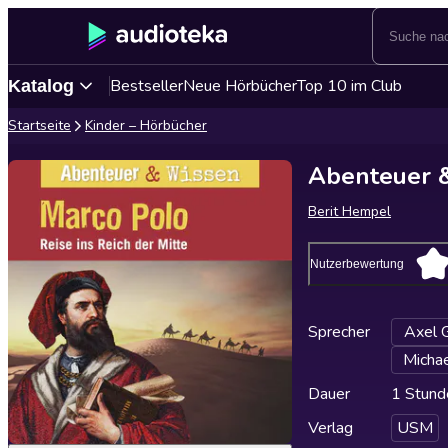
Bestseller
Neue Hörbücher
Top 10 im Club
Katalog
Startseite
Kinder – Hörbücher
Abenteuer &
Berit Hempel
Nutzerbewertung
Sprecher
Axel G
Micha
Dauer
1 Stund
Verlag
USM