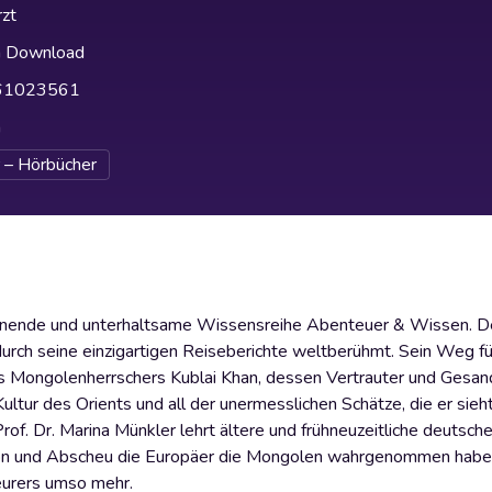
zt
h Download
61023561
h
 – Hörbücher
spannende und unterhaltsame Wissensreihe Abenteuer & Wissen. 
h seine einzigartigen Reiseberichte weltberühmt. Sein Weg füh
es Mongolenherrschers Kublai Khan, dessen Vertrauter und Gesand
ur des Orients und all der unermesslichen Schätze, die er sieht,
rof. Dr. Marina Münkler lehrt ältere und frühneuzeitliche deutsche
ation und Abscheu die Europäer die Mongolen wahrgenommen hab
eurers umso mehr.