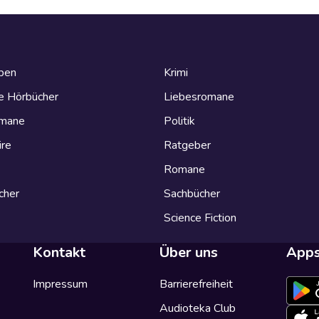
eben
Krimi
e Hörbücher
Liebesromane
omane
Politik
ire
Ratgeber
Romane
cher
Sachbücher
Science Fiction
Kontakt
Über uns
App
Impressum
Barrierefreiheit
Audioteka Club