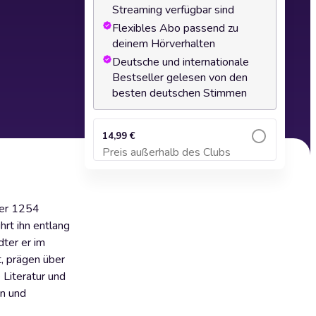
Streaming verfügbar sind
Flexibles Abo passend zu
deinem Hörverhalten
Deutsche und internationale
Bestseller gelesen von den
besten deutschen Stimmen
14,99 €
Preis außerhalb des Clubs
Zum Warenkorb hinzufügen
Der 1254
rt ihn entlang
ter er im
 prägen über
 Literatur und
en und