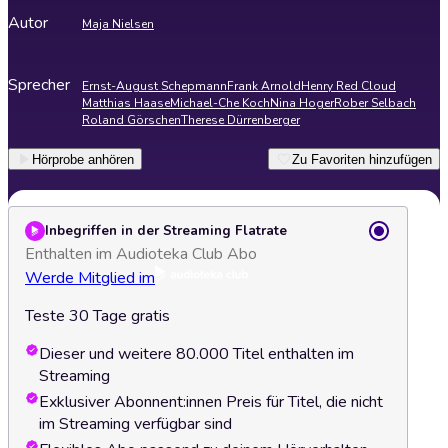
Autor
Maja Nielsen
Sprecher
Ernst-August Schepmann
Frank Arnold
Henry Red Cloud
Matthias Haase
Michael-Che Koch
Nina Hoger
Rober Selbach
Roland Görschen
Therese Dürrenberger
Hörprobe anhören
Zu Favoriten hinzufügen
Inbegriffen in der Streaming Flatrate
Enthalten im Audioteka Club Abo
Werde Mitglied im
Teste 30 Tage gratis
Dieser und weitere 80.000 Titel enthalten im
Streaming
Exklusiver Abonnent:innen Preis für Titel, die nicht
im Streaming verfügbar sind