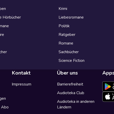
eben
Krimi
e Hörbücher
Liebesromane
omane
Politik
ire
Ratgeber
Romane
cher
Sachbücher
Science Fiction
Kontakt
Über uns
App
Impressum
Barrierefreiheit
Audioteka Club
gen
Audioteka in anderen
a Abo
Ländern