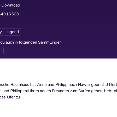
h Download
44916508
h
y
Jugend
t du auch in folgenden Sammlungen
:
r
sche Baumhaus hat Anne und Philipp nach Hawaii gebracht! Dort
nd Philipp mit ihren neuen Freunden zum Surfen gehen, bebt plö
das Ufer zu!