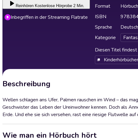
Format
Hörbuc
Reinhören
Kostenlose Hörprobe 2 Min.
ISBN
97838
Inbegriffen in der Streaming Flatrate
Sprache
Deutsc
Kategorie
Fantas
Diesen Titel findes
Kinderhörbüche
Beschreibung
Wellen schlagen ans Ufer, Palmen rauschen im Wind – das magi
Geschwister das Leben der Ureinwohner kennen. Doch als Anne u
Erde. Und ehe sie sich versehen, rast eine riesige Flutwelle auf 
Wie man ein Hörbuch hört