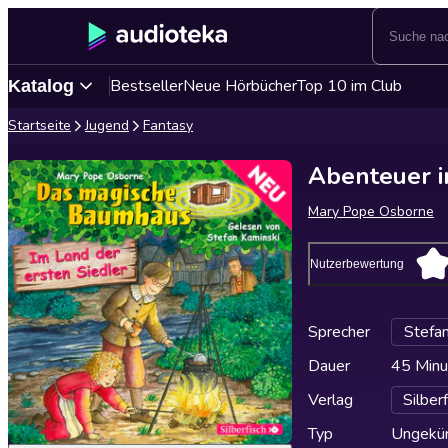
Bestseller
Neue Hörbücher
Top 10 im Club
Katalog
Startseite
Jugend
Fantasy
Abenteuer i
Mary Pope Osborne
Nutzerbewertung
Sprecher
Stefan
Dauer
45 Minu
Verlag
Silber
Typ
Ungekür