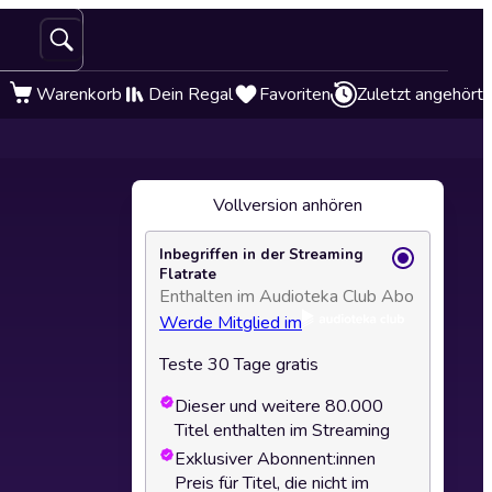
Warenkorb
Dein Regal
Favoriten
Zuletzt angehört
Vollversion anhören
Inbegriffen in der Streaming
Flatrate
Enthalten im Audioteka Club Abo
Werde Mitglied im
Teste 30 Tage gratis
Dieser und weitere 80.000
Titel enthalten im Streaming
Exklusiver Abonnent:innen
Preis für Titel, die nicht im