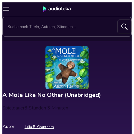
A Mole Like No Other (Unabridged)
Spieldauer
3 Stunden 3 Minuten
Autor
Julia B. Grantham