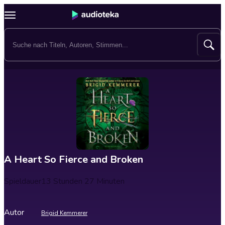
A Heart So Fierce and Broken
Spieldauer
13 Stunden 27 Minuten
Autor
Brigid Kemmerer