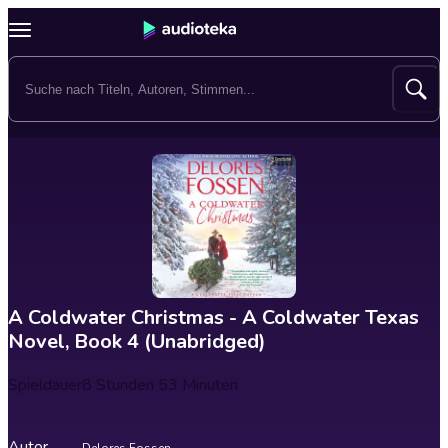
A Coldwater Christmas - A Coldwater Texas
Novel, Book 4 (Unabridged)
Spieldauer
8 Stunden 53 Minuten
Autor