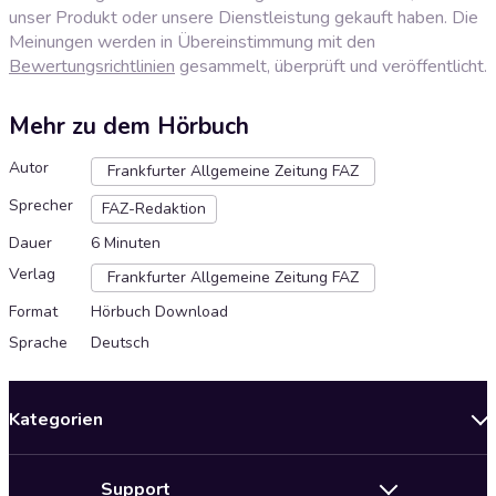
unser Produkt oder unsere Dienstleistung gekauft haben. Die
Meinungen werden in Übereinstimmung mit den
Bewertungsrichtlinien
gesammelt, überprüft und veröffentlicht.
Mehr zu dem Hörbuch
Autor
Frankfurter Allgemeine Zeitung FAZ
Sprecher
FAZ-Redaktion
Dauer
6 Minuten
Verlag
Frankfurter Allgemeine Zeitung FAZ
Format
Hörbuch Download
Sprache
Deutsch
Kategorien
Neuerscheinungen
Support