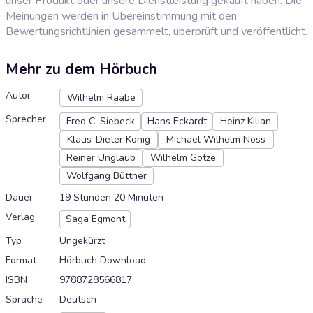
unser Produkt oder unsere Dienstleistung gekauft haben. Die
Meinungen werden in Übereinstimmung mit den
Bewertungsrichtlinien
gesammelt, überprüft und veröffentlicht.
Mehr zu dem Hörbuch
Autor
Wilhelm Raabe
Sprecher
Fred C. Siebeck
Hans Eckardt
Heinz Kilian
Klaus-Dieter König
Michael Wilhelm Noss
Reiner Unglaub
Wilhelm Götze
Wolfgang Büttner
Dauer
19 Stunden 20 Minuten
Verlag
Saga Egmont
Typ
Ungekürzt
Format
Hörbuch Download
ISBN
9788728566817
Sprache
Deutsch