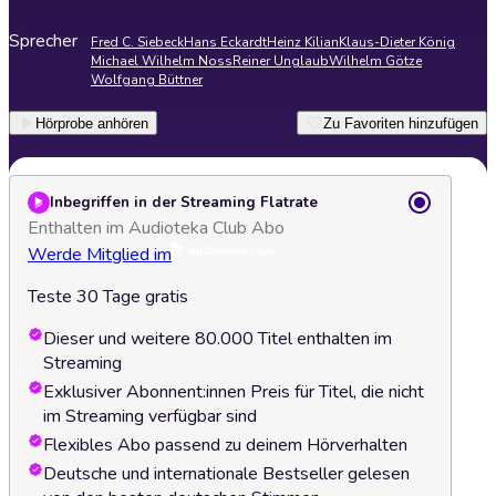
Sprecher
Fred C. Siebeck
Hans Eckardt
Heinz Kilian
Klaus-Dieter König
Michael Wilhelm Noss
Reiner Unglaub
Wilhelm Götze
Wolfgang Büttner
Hörprobe anhören
Zu Favoriten hinzufügen
Inbegriffen in der Streaming Flatrate
Enthalten im Audioteka Club Abo
Werde Mitglied im
Teste 30 Tage gratis
Dieser und weitere 80.000 Titel enthalten im
Streaming
Exklusiver Abonnent:innen Preis für Titel, die nicht
im Streaming verfügbar sind
Flexibles Abo passend zu deinem Hörverhalten
Deutsche und internationale Bestseller gelesen