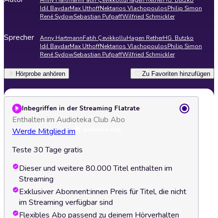
Anny Hartmann
Fatih Çevikkollu
Hagen Rether
HG. Butzko
Idil Baydar
Max Uthoff
Nektarios Vlachopoulos
Philip Simon
René Sydow
Sebastian Pufpaff
Wilfried Schmickler
Sprecher
Anny Hartmann
Fatih Çevikkollu
Hagen Rether
HG. Butzko
Idil Baydar
Max Uthoff
Nektarios Vlachopoulos
Philip Simon
René Sydow
Sebastian Pufpaff
Wilfried Schmickler
Hörprobe anhören
Zu Favoriten hinzufügen
Inbegriffen in der Streaming Flatrate
Enthalten im Audioteka Club Abo
Werde Mitglied im
Teste 30 Tage gratis
Dieser und weitere 80.000 Titel enthalten im
Streaming
Exklusiver Abonnent:innen Preis für Titel, die nicht
im Streaming verfügbar sind
Flexibles Abo passend zu deinem Hörverhalten