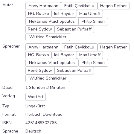
Autor
Anny Hartmann
Fatih Çevikkollu
Hagen Rether
HG. Butzko
Idil Baydar
Max Uthoff
Nektarios Vlachopoulos
Philip Simon
René Sydow
Sebastian Pufpaff
Wilfried Schmickler
Sprecher
Anny Hartmann
Fatih Çevikkollu
Hagen Rether
HG. Butzko
Idil Baydar
Max Uthoff
Nektarios Vlachopoulos
Philip Simon
René Sydow
Sebastian Pufpaff
Wilfried Schmickler
Dauer
1 Stunden 3 Minuten
Verlag
WortArt
Typ
Ungekürzt
Format
Hörbuch Download
ISBN
4251489302765
Sprache
Deutsch