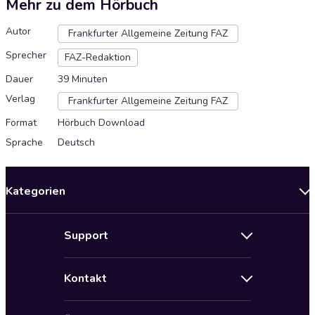
Mehr zu dem Hörbuch
Autor
Frankfurter Allgemeine Zeitung FAZ
Sprecher
FAZ-Redaktion
Dauer
39 Minuten
Verlag
Frankfurter Allgemeine Zeitung FAZ
Format
Hörbuch Download
Sprache
Deutsch
Kategorien
Neuerscheinungen
Support
Angebote
Hilfe
Bestseller Audiobooks
Kontakt
Audioteka Nutzungsbedingungen
Bildung und Wissen
Impressum
AGB für Audioteka Abo