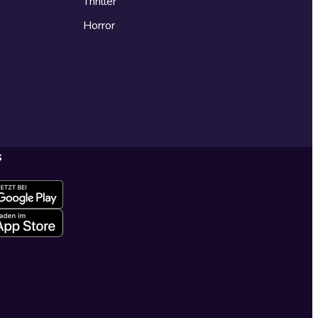
Thriller
Horror
s