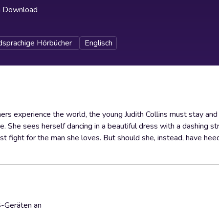
h Download
sprachige Hörbücher
Englisch
hers experience the world, the young Judith Collins must stay and
. She sees herself dancing in a beautiful dress with a dashing st
st fight for the man she loves. But should she, instead, have he
S-Geräten an