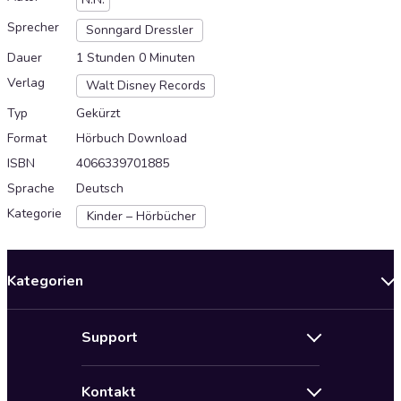
Sprecher
Sonngard Dressler
Dauer
1 Stunden 0 Minuten
Verlag
Walt Disney Records
Typ
Gekürzt
Format
Hörbuch Download
ISBN
4066339701885
Sprache
Deutsch
Kategorie
Kinder – Hörbücher
Kategorien
Neuerscheinungen
Support
Angebote
Hilfe
Bestseller Audiobooks
Kontakt