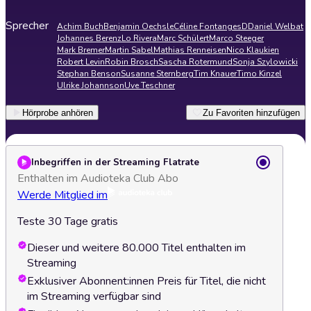
Sprecher
Achim Buch
Benjamin Oechsle
Céline Fontanges
D
Daniel Welbat
Johannes Berenz
Lo Rivera
Marc Schülert
Marco Steeger
Mark Bremer
Martin Sabel
Mathias Renneisen
Nico Klaukien
Robert Levin
Robin Brosch
Sascha Rotermund
Sonja Szylowicki
Stephan Benson
Susanne Sternberg
Tim Knauer
Timo Kinzel
Ulrike Johannson
Uve Teschner
Hörprobe anhören
Zu Favoriten hinzufügen
Inbegriffen in der Streaming Flatrate
Enthalten im Audioteka Club Abo
Werde Mitglied im
Teste 30 Tage gratis
Dieser und weitere 80.000 Titel enthalten im
Streaming
Exklusiver Abonnent:innen Preis für Titel, die nicht
im Streaming verfügbar sind