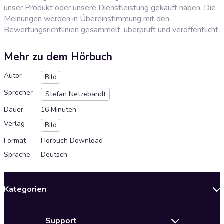
unser Produkt oder unsere Dienstleistung gekauft haben. Die
Meinungen werden in Übereinstimmung mit den
Bewertungsrichtlinien
gesammelt, überprüft und veröffentlicht.
Mehr zu dem Hörbuch
Autor
Bild
Sprecher
Stefan Netzebandt
Dauer
16 Minuten
Verlag
Bild
Format
Hörbuch Download
Sprache
Deutsch
Kategorien
Neuerscheinungen
Support