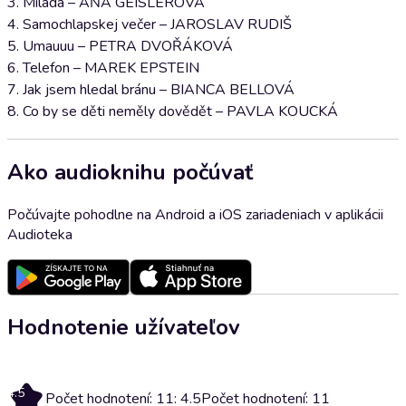
3. Milada – AŇA GEISLEROVÁ
4. Samochlapskej večer – JAROSLAV RUDIŠ
5. Umauuu – PETRA DVOŘÁKOVÁ
6. Telefon – MAREK EPSTEIN
7. Jak jsem hledal bránu – BIANCA BELLOVÁ
8. Co by se děti neměly dovědět – PAVLA KOUCKÁ
Ako audioknihu počúvať
Počúvajte pohodlne na Android a iOS zariadeniach v aplikácii
Audioteka
Hodnotenie užívateľov
4.5
Počet hodnotení: 11: 4.5
Počet hodnotení: 11