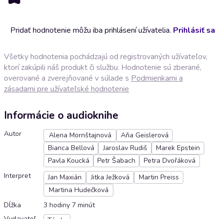
Pridať hodnotenie môžu iba prihlásení užívatelia.
Prihlásiť sa
Všetky hodnotenia pochádzajú od registrovaných užívateľov,
ktorí zakúpili náš produkt či službu. Hodnotenie sú zberané,
overované a zverejňované v súlade s
Podmienkami a
zásadami pre užívateľské hodnotenie
Informácie o audioknihe
Autor
Alena Mornštajnová
Aňa Geislerová
Bianca Bellová
Jaroslav Rudiš
Marek Epstein
Pavla Koucká
Petr Šabach
Petra Dvořáková
Interpret
Jan Maxián
Jitka Ježková
Martin Preiss
Martina Hudečková
Dĺžka
3 hodiny 7 minút
Vydavateľ