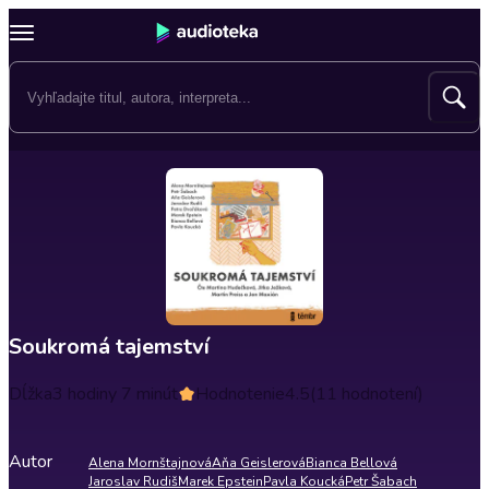
Soukromá tajemství
Dĺžka
3 hodiny 7 minút
Hodnotenie
4.5
(11 hodnotení)
Autor
Alena Mornštajnová
Aňa Geislerová
Bianca Bellová
Jaroslav Rudiš
Marek Epstein
Pavla Koucká
Petr Šabach