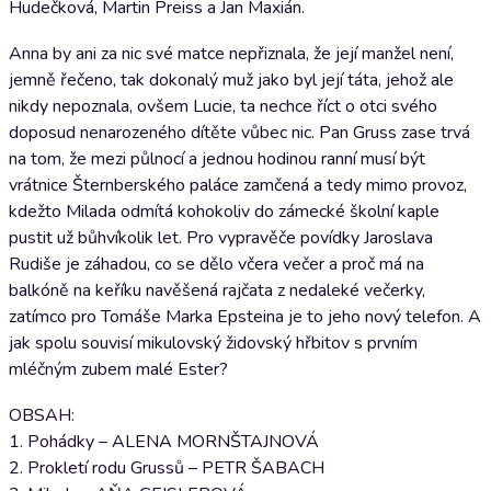
Hudečková, Martin Preiss a Jan Maxián.
Anna by ani za nic své matce nepřiznala, že její manžel není,
jemně řečeno, tak dokonalý muž jako byl její táta, jehož ale
nikdy nepoznala, ovšem Lucie, ta nechce říct o otci svého
doposud nenarozeného dítěte vůbec nic. Pan Gruss zase trvá
na tom, že mezi půlnocí a jednou hodinou ranní musí být
vrátnice Šternberského paláce zamčená a tedy mimo provoz,
kdežto Milada odmítá kohokoliv do zámecké školní kaple
pustit už bůhvíkolik let. Pro vypravěče povídky Jaroslava
Rudiše je záhadou, co se dělo včera večer a proč má na
balkóně na keříku navěšená rajčata z nedaleké večerky,
zatímco pro Tomáše Marka Epsteina je to jeho nový telefon. A
jak spolu souvisí mikulovský židovský hřbitov s prvním
mléčným zubem malé Ester?
OBSAH:
1. Pohádky – ALENA MORNŠTAJNOVÁ
2. Prokletí rodu Grussů – PETR ŠABACH