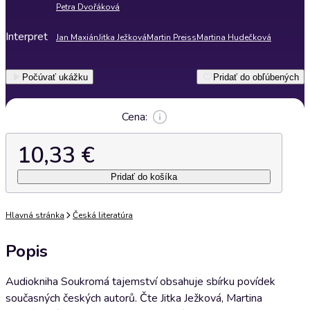
Petra Dvořáková
Interpret
Jan Maxián
Jitka Ježková
Martin Preiss
Martina Hudečková
Počúvať ukážku
Pridať do obľúbených
Cena:
10,33 €
Pridať do košíka
Hlavná stránka
Česká literatúra
Popis
Audiokniha Soukromá tajemství obsahuje sbírku povídek
současných českých autorů. Čte Jitka Ježková, Martina