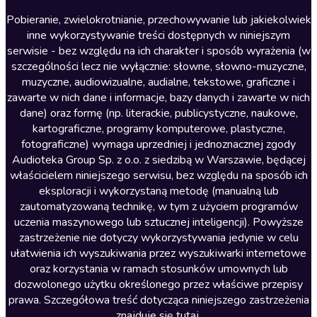
Literatura anglojęzyczna
Pobieranie, zwielokrotnianie, przechowywanie lub jakiekolwiek
inne wykorzystywanie treści dostępnych w niniejszym
Literatura faktu
serwisie - bez względu na ich charakter i sposób wyrażenia (w
szczególności lecz nie wyłącznie: słowne, słowno-muzyczne,
Literatura obyczajowa
muzyczne, audiowizualne, audialne, tekstowe, graficzne i
Literatura piękna obca
zawarte w nich dane i informacje, bazy danych i zawarte w nich
dane) oraz formę (np. literackie, publicystyczne, naukowe,
Literatura piękna polska
kartograficzne, programy komputerowe, plastyczne,
Nagrania relaksacyjne
fotograficzne) wymaga uprzedniej i jednoznacznej zgody
Audioteka Group Sp. z o.o. z siedzibą w Warszawie, będącej
Nauka języków
właścicielem niniejszego serwisu, bez względu na sposób ich
Nauki humanistyczne
eksploracji i wykorzystaną metodę (manualną lub
zautomatyzowaną technikę, w tym z użyciem programów
Podcasty i audycje
uczenia maszynowego lub sztucznej inteligencji). Powyższe
Polityka
zastrzeżenie nie dotyczy wykorzystywania jedynie w celu
ułatwienia ich wyszukiwania przez wyszukiwarki internetowe
Prasa
oraz korzystania w ramach stosunków umownych lub
Religia
dozwolonego użytku określonego przez właściwe przepisy
prawa. Szczegółowa treść dotycząca niniejszego zastrzeżenia
Romans
znajduje się
tutaj
.