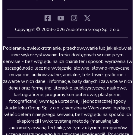
Inne języki
Komedia
Kryminały
Copyright © 2008-2026 Audioteka Group Sp. z o.o.
Lektury szkolne
Literatura anglojęzyczna
Pobieranie, zwielokrotnianie, przechowywanie lub jakiekolwiek
inne wykorzystywanie treści dostępnych w niniejszym
Literatura faktu
serwisie - bez względu na ich charakter i sposób wyrażenia (w
szczególności lecz nie wyłącznie: słowne, słowno-muzyczne,
Literatura obyczajowa
muzyczne, audiowizualne, audialne, tekstowe, graficzne i
Literatura piękna obca
zawarte w nich dane i informacje, bazy danych i zawarte w nich
dane) oraz formę (np. literackie, publicystyczne, naukowe,
Literatura piękna polska
kartograficzne, programy komputerowe, plastyczne,
Nagrania relaksacyjne
fotograficzne) wymaga uprzedniej i jednoznacznej zgody
Audioteka Group Sp. z o.o. z siedzibą w Warszawie, będącej
Nauka języków
właścicielem niniejszego serwisu, bez względu na sposób ich
Nauki humanistyczne
eksploracji i wykorzystaną metodę (manualną lub
zautomatyzowaną technikę, w tym z użyciem programów
Podcasty i audycje
uczenia maszynowego lub sztucznej inteligencji). Powyższe