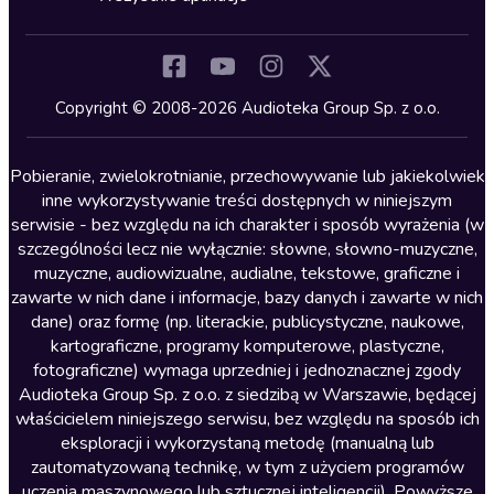
Inne języki
Komedia
Kryminały
Copyright © 2008-2026 Audioteka Group Sp. z o.o.
Lektury szkolne
Literatura anglojęzyczna
Pobieranie, zwielokrotnianie, przechowywanie lub jakiekolwiek
inne wykorzystywanie treści dostępnych w niniejszym
Literatura faktu
serwisie - bez względu na ich charakter i sposób wyrażenia (w
szczególności lecz nie wyłącznie: słowne, słowno-muzyczne,
Literatura obyczajowa
muzyczne, audiowizualne, audialne, tekstowe, graficzne i
Literatura piękna obca
zawarte w nich dane i informacje, bazy danych i zawarte w nich
dane) oraz formę (np. literackie, publicystyczne, naukowe,
Literatura piękna polska
kartograficzne, programy komputerowe, plastyczne,
Nagrania relaksacyjne
fotograficzne) wymaga uprzedniej i jednoznacznej zgody
Audioteka Group Sp. z o.o. z siedzibą w Warszawie, będącej
Nauka języków
właścicielem niniejszego serwisu, bez względu na sposób ich
Nauki humanistyczne
eksploracji i wykorzystaną metodę (manualną lub
zautomatyzowaną technikę, w tym z użyciem programów
Podcasty i audycje
uczenia maszynowego lub sztucznej inteligencji). Powyższe