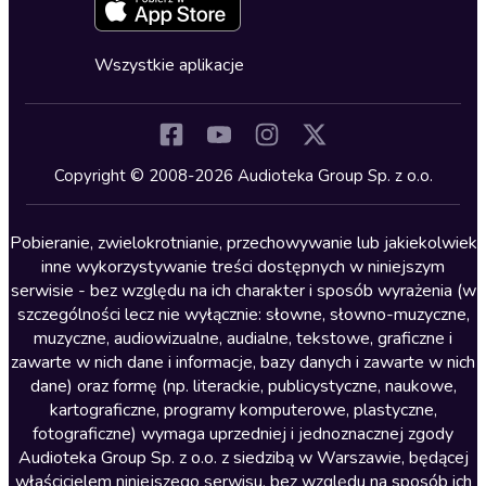
Zapowiedzi
Fantastyka
Cykle audiobooków
Horror
Wszystkie aplikacje
Inne języki
Komedia
Kryminały
Copyright © 2008-2026 Audioteka Group Sp. z o.o.
Lektury szkolne
Literatura anglojęzyczna
Pobieranie, zwielokrotnianie, przechowywanie lub jakiekolwiek
inne wykorzystywanie treści dostępnych w niniejszym
Literatura faktu
serwisie - bez względu na ich charakter i sposób wyrażenia (w
szczególności lecz nie wyłącznie: słowne, słowno-muzyczne,
Literatura obyczajowa
muzyczne, audiowizualne, audialne, tekstowe, graficzne i
Literatura piękna obca
zawarte w nich dane i informacje, bazy danych i zawarte w nich
dane) oraz formę (np. literackie, publicystyczne, naukowe,
Literatura piękna polska
kartograficzne, programy komputerowe, plastyczne,
Nagrania relaksacyjne
fotograficzne) wymaga uprzedniej i jednoznacznej zgody
Audioteka Group Sp. z o.o. z siedzibą w Warszawie, będącej
Nauka języków
właścicielem niniejszego serwisu, bez względu na sposób ich