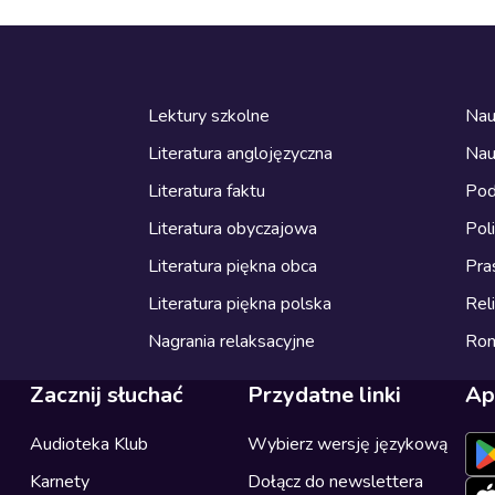
Lektury szkolne
Nau
Literatura anglojęzyczna
Nau
Literatura faktu
Pod
Literatura obyczajowa
Pol
Literatura piękna obca
Pra
Literatura piękna polska
Reli
Nagrania relaksacyjne
Ro
Zacznij słuchać
Przydatne linki
Ap
Audioteka Klub
Wybierz wersję językową
Karnety
Dołącz do newslettera