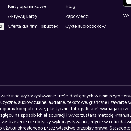
Karty upominkowe
Blog
Wsz
Aktywuj kartę
Zapowiedzi
Oferta dla firm i bibliotek
Cykle audiobooków
i
olwiek inne wykorzystywanie treści dostępnych w niniejszym serwi
yczne, audiowizualne, audialne, tekstowe, graficzne i zawarte w 
, programy komputerowe, plastyczne, fotograficzne) wymaga uprzedn
względu na sposób ich eksploracji i wykorzystaną metodę (manu
 zastrzeżenie nie dotyczy wykorzystywania jedynie w celu ułatw
żytku określonego przez właściwe przepisy prawa. Szczegółowa 