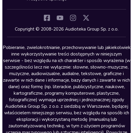
Inne języki
Komedia
Kryminały
Copyright © 2008-2026 Audioteka Group Sp. z o.o.
Lektury szkolne
Literatura anglojęzyczna
Pobieranie, zwielokrotnianie, przechowywanie lub jakiekolwiek
inne wykorzystywanie treści dostępnych w niniejszym
Literatura faktu
serwisie - bez względu na ich charakter i sposób wyrażenia (w
szczególności lecz nie wyłącznie: słowne, słowno-muzyczne,
Literatura obyczajowa
muzyczne, audiowizualne, audialne, tekstowe, graficzne i
Literatura piękna obca
zawarte w nich dane i informacje, bazy danych i zawarte w nich
dane) oraz formę (np. literackie, publicystyczne, naukowe,
Literatura piękna polska
kartograficzne, programy komputerowe, plastyczne,
Nagrania relaksacyjne
fotograficzne) wymaga uprzedniej i jednoznacznej zgody
Audioteka Group Sp. z o.o. z siedzibą w Warszawie, będącej
Nauka języków
właścicielem niniejszego serwisu, bez względu na sposób ich
Nauki humanistyczne
eksploracji i wykorzystaną metodę (manualną lub
zautomatyzowaną technikę, w tym z użyciem programów
Podcasty i audycje
uczenia maszynowego lub sztucznej inteligencji). Powyższe